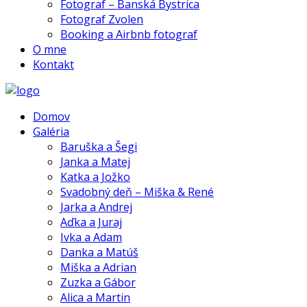
Fotograf – Banská Bystrica
Fotograf Zvolen
Booking a Airbnb fotograf
O mne
Kontakt
Domov
Galéria
Baruška a Šegi
Janka a Matej
Katka a Jožko
Svadobný deň – Miška & René
Jarka a Andrej
Aďka a Juraj
Ivka a Adam
Danka a Matúš
Miška a Adrian
Zuzka a Gábor
Alica a Martin