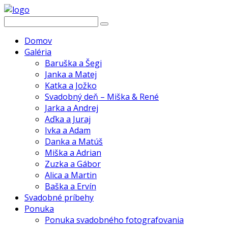
Domov
Galéria
Baruška a Šegi
Janka a Matej
Katka a Jožko
Svadobný deň – Miška & René
Jarka a Andrej
Aďka a Juraj
Ivka a Adam
Danka a Matúš
Miška a Adrian
Zuzka a Gábor
Alica a Martin
Baška a Ervín
Svadobné príbehy
Ponuka
Ponuka svadobného fotografovania