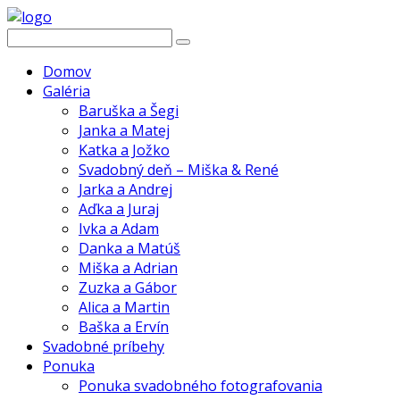
Domov
Galéria
Baruška a Šegi
Janka a Matej
Katka a Jožko
Svadobný deň – Miška & René
Jarka a Andrej
Aďka a Juraj
Ivka a Adam
Danka a Matúš
Miška a Adrian
Zuzka a Gábor
Alica a Martin
Baška a Ervín
Svadobné príbehy
Ponuka
Ponuka svadobného fotografovania