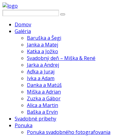
Domov
Galéria
Baruška a Šegi
Janka a Matej
Katka a Jožko
Svadobný deň – Miška & René
Jarka a Andrej
Aďka a Juraj
Ivka a Adam
Danka a Matúš
Miška a Adrian
Zuzka a Gábor
Alica a Martin
Baška a Ervín
Svadobné príbehy
Ponuka
Ponuka svadobného fotografovania