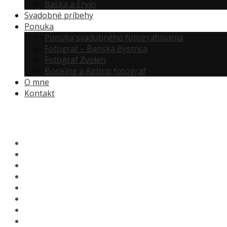
Baška a Ervín
Svadobné príbehy
Ponuka
Ponuka svadobného fotografovania
Fotograf – Banská Bystrica
Fotograf Zvolen
Booking a Airbnb fotograf
O mne
Kontakt