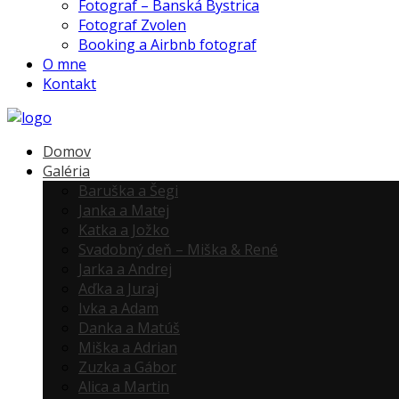
Fotograf – Banská Bystrica
Fotograf Zvolen
Booking a Airbnb fotograf
O mne
Kontakt
Domov
Galéria
Baruška a Šegi
Janka a Matej
Katka a Jožko
Svadobný deň – Miška & René
Jarka a Andrej
Aďka a Juraj
Ivka a Adam
Danka a Matúš
Miška a Adrian
Zuzka a Gábor
Alica a Martin