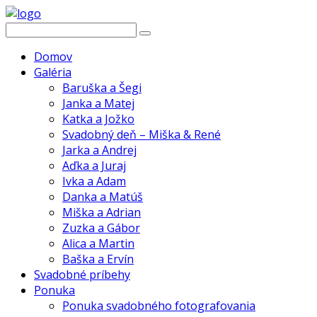
Domov
Galéria
Baruška a Šegi
Janka a Matej
Katka a Jožko
Svadobný deň – Miška & René
Jarka a Andrej
Aďka a Juraj
Ivka a Adam
Danka a Matúš
Miška a Adrian
Zuzka a Gábor
Alica a Martin
Baška a Ervín
Svadobné príbehy
Ponuka
Ponuka svadobného fotografovania