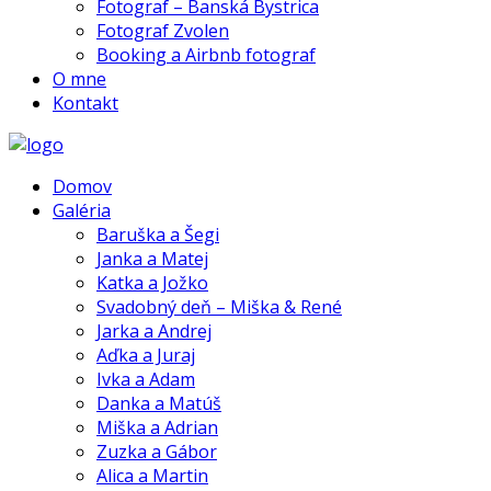
Fotograf – Banská Bystrica
Fotograf Zvolen
Booking a Airbnb fotograf
O mne
Kontakt
Domov
Galéria
Baruška a Šegi
Janka a Matej
Katka a Jožko
Svadobný deň – Miška & René
Jarka a Andrej
Aďka a Juraj
Ivka a Adam
Danka a Matúš
Miška a Adrian
Zuzka a Gábor
Alica a Martin