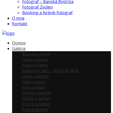
Fotograf – Banská Bystrica
Fotograf Zvolen
Booking a Airbnb fotograf
O mne
Kontakt
Domov
Galéria
Baruška a Šegi
Janka a Matej
Katka a Jožko
Svadobný deň – Miška & René
Jarka a Andrej
Aďka a Juraj
Ivka a Adam
Danka a Matúš
Miška a Adrian
Zuzka a Gábor
Alica a Martin