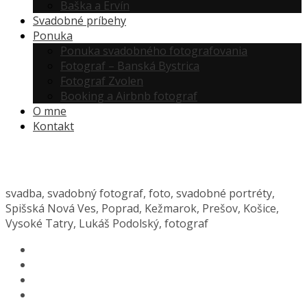
Baška a Ervín
Svadobné príbehy
Ponuka
Ponuka svadobného fotografovania
Fotograf – Banská Bystrica
Fotograf Zvolen
Booking a Airbnb fotograf
O mne
Kontakt
svadba, svadobný fotograf, foto, svadobné portréty,
Spišská Nová Ves, Poprad, Kežmarok, Prešov, Košice,
Vysoké Tatry, Lukáš Podolský, fotograf