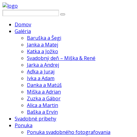
Domov
Galéria
Baruška a Šegi
Janka a Matej
Katka a Jožko
Svadobný deň – Miška & René
Jarka a Andrej
Aďka a Juraj
Ivka a Adam
Danka a Matúš
Miška a Adrian
Zuzka a Gábor
Alica a Martin
Baška a Ervín
Svadobné príbehy
Ponuka
Ponuka svadobného fotografovania