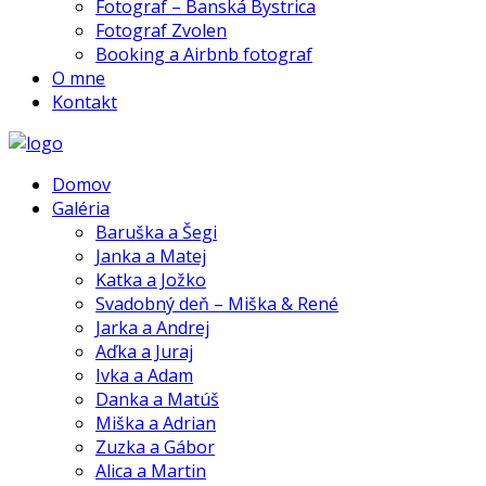
Fotograf – Banská Bystrica
Fotograf Zvolen
Booking a Airbnb fotograf
O mne
Kontakt
Domov
Galéria
Baruška a Šegi
Janka a Matej
Katka a Jožko
Svadobný deň – Miška & René
Jarka a Andrej
Aďka a Juraj
Ivka a Adam
Danka a Matúš
Miška a Adrian
Zuzka a Gábor
Alica a Martin