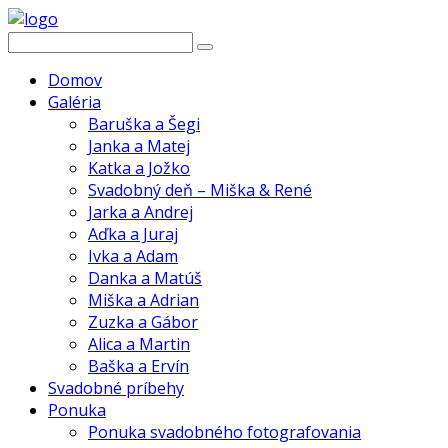
Domov
Galéria
Baruška a Šegi
Janka a Matej
Katka a Jožko
Svadobný deň – Miška & René
Jarka a Andrej
Aďka a Juraj
Ivka a Adam
Danka a Matúš
Miška a Adrian
Zuzka a Gábor
Alica a Martin
Baška a Ervín
Svadobné príbehy
Ponuka
Ponuka svadobného fotografovania