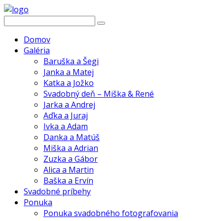
Domov
Galéria
Baruška a Šegi
Janka a Matej
Katka a Jožko
Svadobný deň – Miška & René
Jarka a Andrej
Aďka a Juraj
Ivka a Adam
Danka a Matúš
Miška a Adrian
Zuzka a Gábor
Alica a Martin
Baška a Ervín
Svadobné príbehy
Ponuka
Ponuka svadobného fotografovania