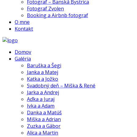
Fotograf – Banská Bystrica
Fotograf Zvolen
Booking a Airbnb fotograf
O mne
Kontakt
Domov
Galéria
Baruška a Šegi
Janka a Matej
Katka a Jožko
Svadobný deň – Miška & René
Jarka a Andrej
Aďka a Juraj
Ivka a Adam
Danka a Matúš
Miška a Adrian
Zuzka a Gábor
Alica a Martin