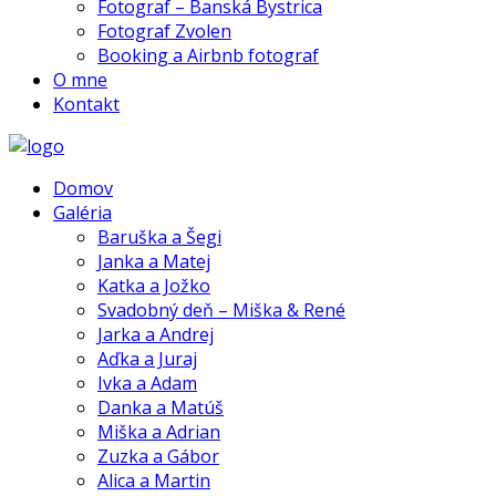
Fotograf – Banská Bystrica
Fotograf Zvolen
Booking a Airbnb fotograf
O mne
Kontakt
Domov
Galéria
Baruška a Šegi
Janka a Matej
Katka a Jožko
Svadobný deň – Miška & René
Jarka a Andrej
Aďka a Juraj
Ivka a Adam
Danka a Matúš
Miška a Adrian
Zuzka a Gábor
Alica a Martin