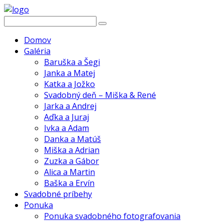
Domov
Galéria
Baruška a Šegi
Janka a Matej
Katka a Jožko
Svadobný deň – Miška & René
Jarka a Andrej
Aďka a Juraj
Ivka a Adam
Danka a Matúš
Miška a Adrian
Zuzka a Gábor
Alica a Martin
Baška a Ervín
Svadobné príbehy
Ponuka
Ponuka svadobného fotografovania