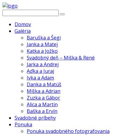
Domov
Galéria
Baruška a Šegi
Janka a Matej
Katka a Jožko
Svadobný deň – Miška & René
Jarka a Andrej
Aďka a Juraj
Ivka a Adam
Danka a Matúš
Miška a Adrian
Zuzka a Gábor
Alica a Martin
Baška a Ervín
Svadobné príbehy
Ponuka
Ponuka svadobného fotografovania