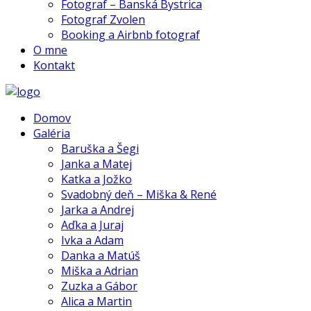
Fotograf – Banská Bystrica
Fotograf Zvolen
Booking a Airbnb fotograf
O mne
Kontakt
Domov
Galéria
Baruška a Šegi
Janka a Matej
Katka a Jožko
Svadobný deň – Miška & René
Jarka a Andrej
Aďka a Juraj
Ivka a Adam
Danka a Matúš
Miška a Adrian
Zuzka a Gábor
Alica a Martin