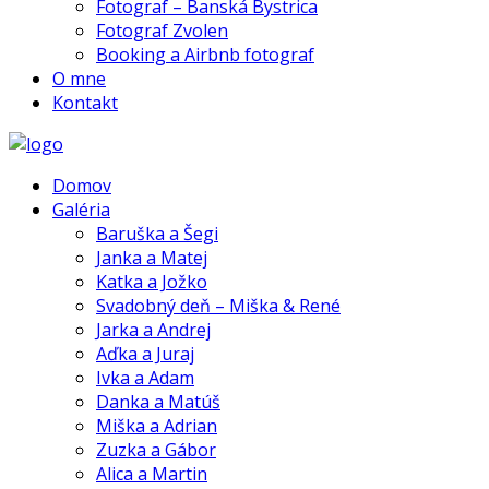
Fotograf – Banská Bystrica
Fotograf Zvolen
Booking a Airbnb fotograf
O mne
Kontakt
Domov
Galéria
Baruška a Šegi
Janka a Matej
Katka a Jožko
Svadobný deň – Miška & René
Jarka a Andrej
Aďka a Juraj
Ivka a Adam
Danka a Matúš
Miška a Adrian
Zuzka a Gábor
Alica a Martin