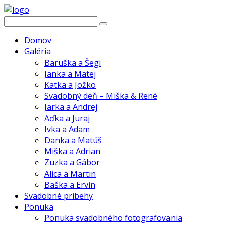
Domov
Galéria
Baruška a Šegi
Janka a Matej
Katka a Jožko
Svadobný deň – Miška & René
Jarka a Andrej
Aďka a Juraj
Ivka a Adam
Danka a Matúš
Miška a Adrian
Zuzka a Gábor
Alica a Martin
Baška a Ervín
Svadobné príbehy
Ponuka
Ponuka svadobného fotografovania