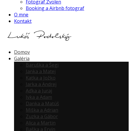
Fotograf Zvolen
Booking a Airbnb fotograf
O mne
Kontakt
Domov
Galéria
Baruška a Šegi
Janka a Matej
Katka a Jožko
Jarka a Andrej
Aďka a Juraj
Ivka a Adam
Danka a Matúš
Miška a Adrian
Zuzka a Gábor
Alica a Martin
Baška a Ervín