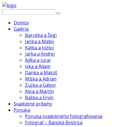
Domov
Galéria
Baruška a Šegi
Janka a Matej
Katka a Jožko
Jarka a Andrej
Aďka a Juraj
Ivka a Adam
Danka a Matúš
Miška a Adrian
Zuzka a Gábor
Alica a Martin
Baška a Ervín
Svadobné príbehy
Ponuka
Ponuka svadobného fotografovania
Fotograf – Banská Bystrica