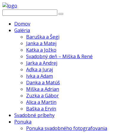
Domov
Galéria
Baruška a Šegi
Janka a Matej
Katka a Jožko
Svadobný deň – Miška & René
Jarka a Andrej
Aďka a Juraj
Ivka a Adam
Danka a Matúš
Miška a Adrian
Zuzka a Gábor
Alica a Martin
Baška a Ervín
Svadobné príbehy
Ponuka
Ponuka svadobného fotografovania