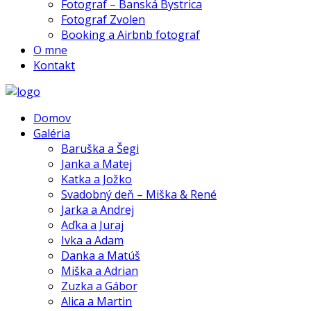
Fotograf – Banská Bystrica
Fotograf Zvolen
Booking a Airbnb fotograf
O mne
Kontakt
Domov
Galéria
Baruška a Šegi
Janka a Matej
Katka a Jožko
Svadobný deň – Miška & René
Jarka a Andrej
Aďka a Juraj
Ivka a Adam
Danka a Matúš
Miška a Adrian
Zuzka a Gábor
Alica a Martin