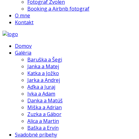
Fotograf Zvolen
Booking a Airbnb fotograf
O mne
Kontakt
Domov
Galéria
Baruška a Šegi
Janka a Matej
Katka a Jožko
Jarka a Andrej
Aďka a Juraj
Ivka a Adam
Danka a Matúš
Miška a Adrian
Zuzka a Gábor
Alica a Martin
Baška a Ervín
Svadobné príbehy