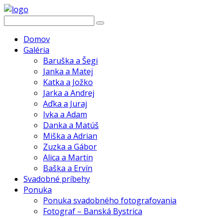
Domov
Galéria
Baruška a Šegi
Janka a Matej
Katka a Jožko
Jarka a Andrej
Aďka a Juraj
Ivka a Adam
Danka a Matúš
Miška a Adrian
Zuzka a Gábor
Alica a Martin
Baška a Ervín
Svadobné príbehy
Ponuka
Ponuka svadobného fotografovania
Fotograf – Banská Bystrica