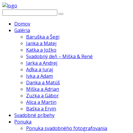
Domov
Galéria
Baruška a Šegi
Janka a Matej
Katka a Jožko
Svadobný deň – Miška & René
Jarka a Andrej
Aďka a Juraj
Ivka a Adam
Danka a Matúš
Miška a Adrian
Zuzka a Gábor
Alica a Martin
Baška a Ervín
Svadobné príbehy
Ponuka
Ponuka svadobného fotografovania