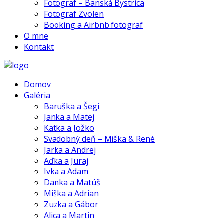
Fotograf – Banská Bystrica
Fotograf Zvolen
Booking a Airbnb fotograf
O mne
Kontakt
Domov
Galéria
Baruška a Šegi
Janka a Matej
Katka a Jožko
Svadobný deň – Miška & René
Jarka a Andrej
Aďka a Juraj
Ivka a Adam
Danka a Matúš
Miška a Adrian
Zuzka a Gábor
Alica a Martin