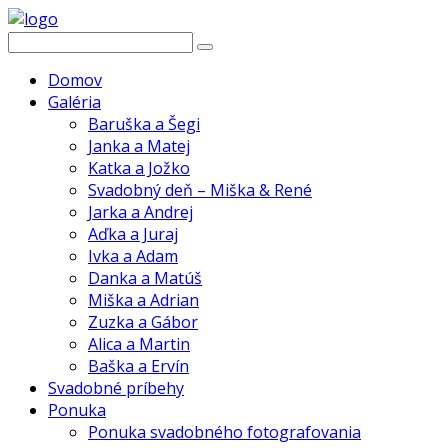
Domov
Galéria
Baruška a Šegi
Janka a Matej
Katka a Jožko
Svadobný deň – Miška & René
Jarka a Andrej
Aďka a Juraj
Ivka a Adam
Danka a Matúš
Miška a Adrian
Zuzka a Gábor
Alica a Martin
Baška a Ervín
Svadobné príbehy
Ponuka
Ponuka svadobného fotografovania