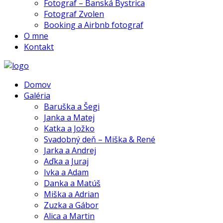
Fotograf – Banská Bystrica
Fotograf Zvolen
Booking a Airbnb fotograf
O mne
Kontakt
Domov
Galéria
Baruška a Šegi
Janka a Matej
Katka a Jožko
Svadobný deň – Miška & René
Jarka a Andrej
Aďka a Juraj
Ivka a Adam
Danka a Matúš
Miška a Adrian
Zuzka a Gábor
Alica a Martin