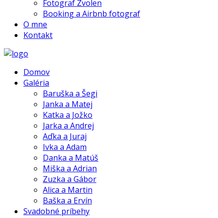
Fotograf Zvolen
Booking a Airbnb fotograf
O mne
Kontakt
Domov
Galéria
Baruška a Šegi
Janka a Matej
Katka a Jožko
Jarka a Andrej
Aďka a Juraj
Ivka a Adam
Danka a Matúš
Miška a Adrian
Zuzka a Gábor
Alica a Martin
Baška a Ervín
Svadobné príbehy