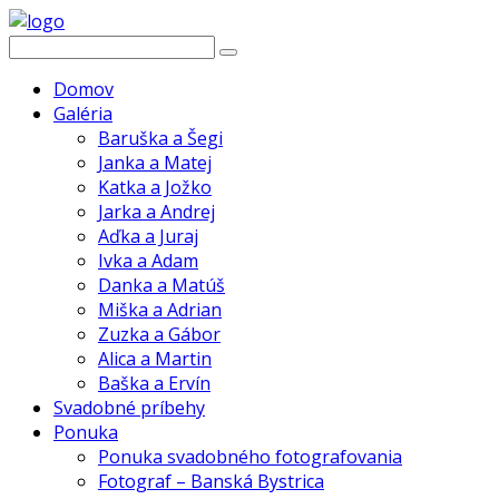
Domov
Galéria
Baruška a Šegi
Janka a Matej
Katka a Jožko
Jarka a Andrej
Aďka a Juraj
Ivka a Adam
Danka a Matúš
Miška a Adrian
Zuzka a Gábor
Alica a Martin
Baška a Ervín
Svadobné príbehy
Ponuka
Ponuka svadobného fotografovania
Fotograf – Banská Bystrica