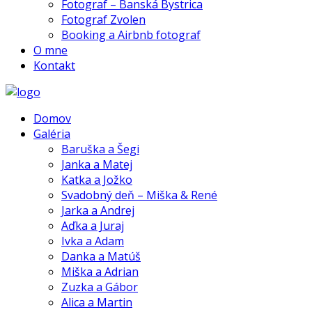
Fotograf – Banská Bystrica
Fotograf Zvolen
Booking a Airbnb fotograf
O mne
Kontakt
Domov
Galéria
Baruška a Šegi
Janka a Matej
Katka a Jožko
Svadobný deň – Miška & René
Jarka a Andrej
Aďka a Juraj
Ivka a Adam
Danka a Matúš
Miška a Adrian
Zuzka a Gábor
Alica a Martin