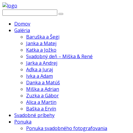
Domov
Galéria
Baruška a Šegi
Janka a Matej
Katka a Jožko
Svadobný deň – Miška & René
Jarka a Andrej
Aďka a Juraj
Ivka a Adam
Danka a Matúš
Miška a Adrian
Zuzka a Gábor
Alica a Martin
Baška a Ervín
Svadobné príbehy
Ponuka
Ponuka svadobného fotografovania