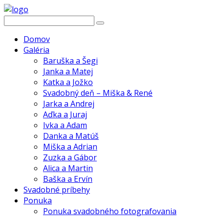
Domov
Galéria
Baruška a Šegi
Janka a Matej
Katka a Jožko
Svadobný deň – Miška & René
Jarka a Andrej
Aďka a Juraj
Ivka a Adam
Danka a Matúš
Miška a Adrian
Zuzka a Gábor
Alica a Martin
Baška a Ervín
Svadobné príbehy
Ponuka
Ponuka svadobného fotografovania