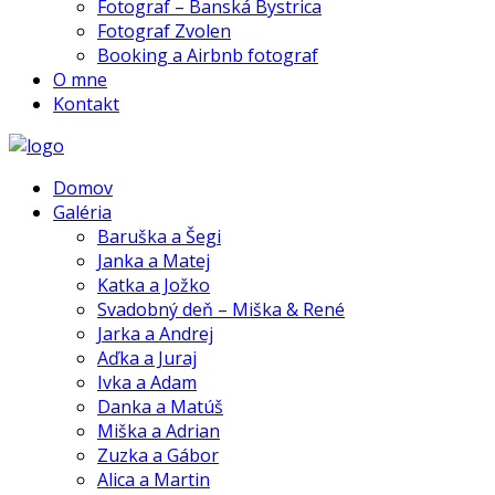
Fotograf – Banská Bystrica
Fotograf Zvolen
Booking a Airbnb fotograf
O mne
Kontakt
Domov
Galéria
Baruška a Šegi
Janka a Matej
Katka a Jožko
Svadobný deň – Miška & René
Jarka a Andrej
Aďka a Juraj
Ivka a Adam
Danka a Matúš
Miška a Adrian
Zuzka a Gábor
Alica a Martin