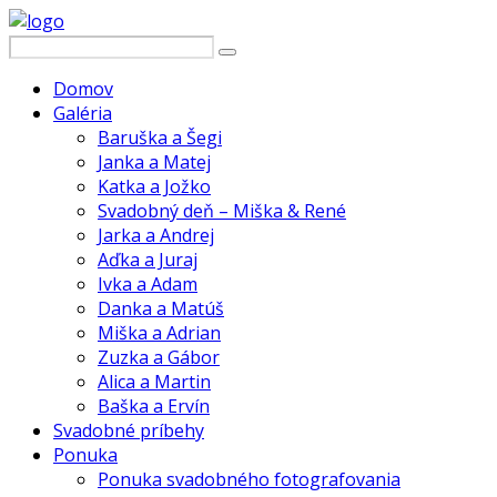
Domov
Galéria
Baruška a Šegi
Janka a Matej
Katka a Jožko
Svadobný deň – Miška & René
Jarka a Andrej
Aďka a Juraj
Ivka a Adam
Danka a Matúš
Miška a Adrian
Zuzka a Gábor
Alica a Martin
Baška a Ervín
Svadobné príbehy
Ponuka
Ponuka svadobného fotografovania