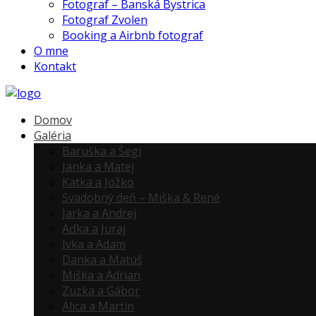
Fotograf – Banská Bystrica
Fotograf Zvolen
Booking a Airbnb fotograf
O mne
Kontakt
Domov
Galéria
Baruška a Šegi
Janka a Matej
Katka a Jožko
Svadobný deň – Miška & René
Jarka a Andrej
Aďka a Juraj
Ivka a Adam
Danka a Matúš
Miška a Adrian
Zuzka a Gábor
Alica a Martin