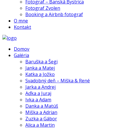
Fotograf – Banská Bystrica
Fotograf Zvolen
Booking a Airbnb fotograf
O mne
Kontakt
Domov
Galéria
Baruška a Šegi
Janka a Matej
Katka a Jožko
Svadobný deň – Miška & René
Jarka a Andrej
Aďka a Juraj
Ivka a Adam
Danka a Matúš
Miška a Adrian
Zuzka a Gábor
Alica a Martin