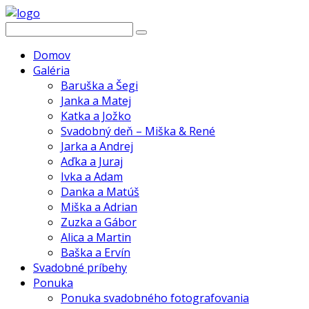
Domov
Galéria
Baruška a Šegi
Janka a Matej
Katka a Jožko
Svadobný deň – Miška & René
Jarka a Andrej
Aďka a Juraj
Ivka a Adam
Danka a Matúš
Miška a Adrian
Zuzka a Gábor
Alica a Martin
Baška a Ervín
Svadobné príbehy
Ponuka
Ponuka svadobného fotografovania