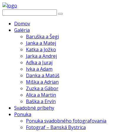
Domov
Galéria
Baruška a Šegi
Janka a Matej
Katka a Jožko
Jarka a Andrej
Aďka a Juraj
Ivka a Adam
Danka a Matúš
Miška a Adrian
Zuzka a Gábor
Alica a Martin
Baška a Ervín
Svadobné príbehy
Ponuka
Ponuka svadobného fotografovania
Fotograf – Banská Bystrica