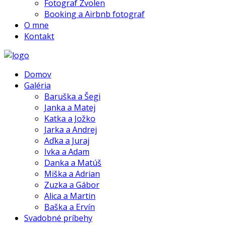
Fotograf Zvolen
Booking a Airbnb fotograf
O mne
Kontakt
Domov
Galéria
Baruška a Šegi
Janka a Matej
Katka a Jožko
Jarka a Andrej
Aďka a Juraj
Ivka a Adam
Danka a Matúš
Miška a Adrian
Zuzka a Gábor
Alica a Martin
Baška a Ervín
Svadobné príbehy