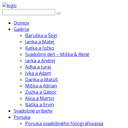
Domov
Galéria
Baruška a Šegi
Janka a Matej
Katka a Jožko
Svadobný deň – Miška & René
Jarka a Andrej
Aďka a Juraj
Ivka a Adam
Danka a Matúš
Miška a Adrian
Zuzka a Gábor
Alica a Martin
Baška a Ervín
Svadobné príbehy
Ponuka
Ponuka svadobného fotografovania