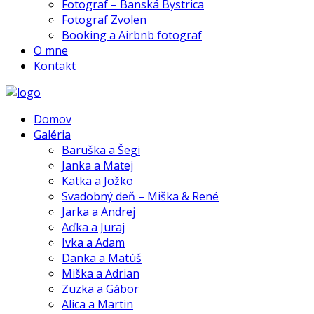
Fotograf – Banská Bystrica
Fotograf Zvolen
Booking a Airbnb fotograf
O mne
Kontakt
Domov
Galéria
Baruška a Šegi
Janka a Matej
Katka a Jožko
Svadobný deň – Miška & René
Jarka a Andrej
Aďka a Juraj
Ivka a Adam
Danka a Matúš
Miška a Adrian
Zuzka a Gábor
Alica a Martin