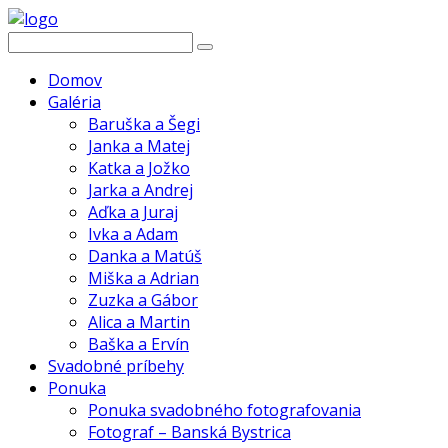
Domov
Galéria
Baruška a Šegi
Janka a Matej
Katka a Jožko
Jarka a Andrej
Aďka a Juraj
Ivka a Adam
Danka a Matúš
Miška a Adrian
Zuzka a Gábor
Alica a Martin
Baška a Ervín
Svadobné príbehy
Ponuka
Ponuka svadobného fotografovania
Fotograf – Banská Bystrica