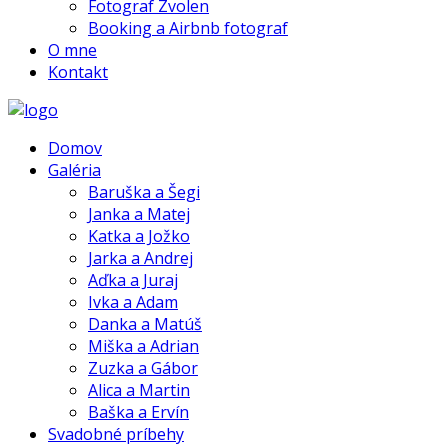
Fotograf Zvolen
Booking a Airbnb fotograf
O mne
Kontakt
Domov
Galéria
Baruška a Šegi
Janka a Matej
Katka a Jožko
Jarka a Andrej
Aďka a Juraj
Ivka a Adam
Danka a Matúš
Miška a Adrian
Zuzka a Gábor
Alica a Martin
Baška a Ervín
Svadobné príbehy