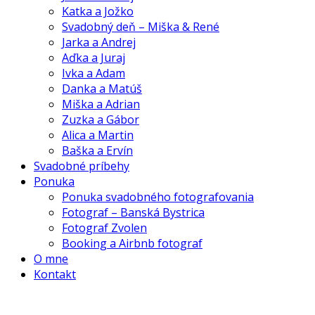
Katka a Jožko
Svadobný deň – Miška & René
Jarka a Andrej
Aďka a Juraj
Ivka a Adam
Danka a Matúš
Miška a Adrian
Zuzka a Gábor
Alica a Martin
Baška a Ervín
Svadobné príbehy
Ponuka
Ponuka svadobného fotografovania
Fotograf – Banská Bystrica
Fotograf Zvolen
Booking a Airbnb fotograf
O mne
Kontakt