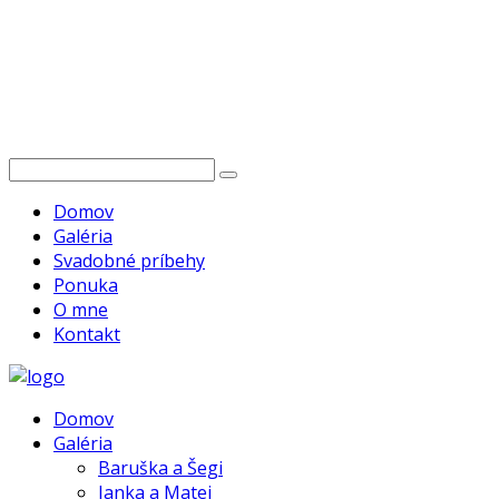
Domov
Galéria
Svadobné príbehy
Ponuka
O mne
Kontakt
Domov
Galéria
Baruška a Šegi
Janka a Matej