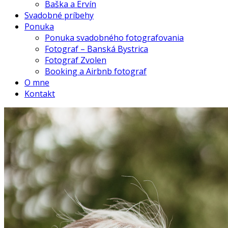
Baška a Ervín
Svadobné príbehy
Ponuka
Ponuka svadobného fotografovania
Fotograf – Banská Bystrica
Fotograf Zvolen
Booking a Airbnb fotograf
O mne
Kontakt