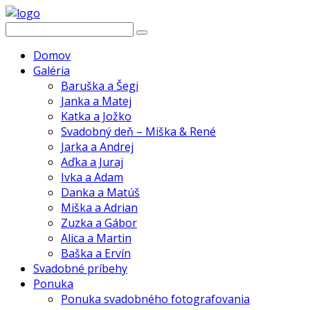
Domov
Galéria
Baruška a Šegi
Janka a Matej
Katka a Jožko
Svadobný deň – Miška & René
Jarka a Andrej
Aďka a Juraj
Ivka a Adam
Danka a Matúš
Miška a Adrian
Zuzka a Gábor
Alica a Martin
Baška a Ervín
Svadobné príbehy
Ponuka
Ponuka svadobného fotografovania