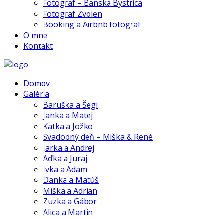
Fotograf – Banská Bystrica
Fotograf Zvolen
Booking a Airbnb fotograf
O mne
Kontakt
Domov
Galéria
Baruška a Šegi
Janka a Matej
Katka a Jožko
Svadobný deň – Miška & René
Jarka a Andrej
Aďka a Juraj
Ivka a Adam
Danka a Matúš
Miška a Adrian
Zuzka a Gábor
Alica a Martin