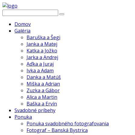
Domov
Galéria
Baruška a Šegi
Janka a Matej
Katka a Jožko
Jarka a Andrej
Aďka a Juraj
Ivka a Adam
Danka a Matúš
Miška a Adrian
Zuzka a Gábor
Alica a Martin
Baška a Ervín
Svadobné príbehy
Ponuka
Ponuka svadobného fotografovania
Fotograf – Banská Bystrica