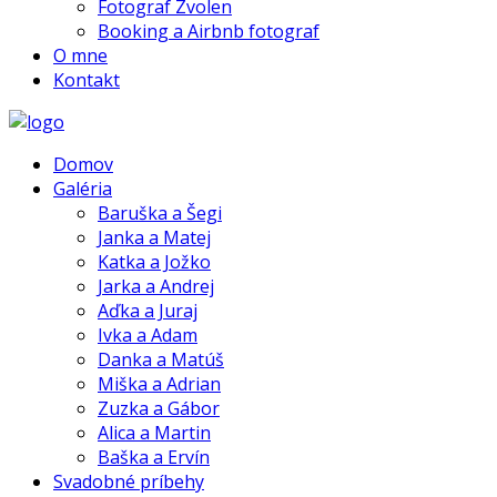
Fotograf Zvolen
Booking a Airbnb fotograf
O mne
Kontakt
Domov
Galéria
Baruška a Šegi
Janka a Matej
Katka a Jožko
Jarka a Andrej
Aďka a Juraj
Ivka a Adam
Danka a Matúš
Miška a Adrian
Zuzka a Gábor
Alica a Martin
Baška a Ervín
Svadobné príbehy