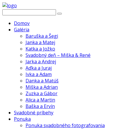
Domov
Galéria
Baruška a Šegi
Janka a Matej
Katka a Jožko
Svadobný deň – Miška & René
Jarka a Andrej
Aďka a Juraj
Ivka a Adam
Danka a Matúš
Miška a Adrian
Zuzka a Gábor
Alica a Martin
Baška a Ervín
Svadobné príbehy
Ponuka
Ponuka svadobného fotografovania