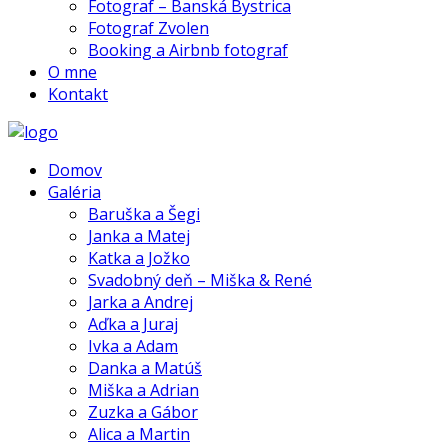
Fotograf – Banská Bystrica
Fotograf Zvolen
Booking a Airbnb fotograf
O mne
Kontakt
Domov
Galéria
Baruška a Šegi
Janka a Matej
Katka a Jožko
Svadobný deň – Miška & René
Jarka a Andrej
Aďka a Juraj
Ivka a Adam
Danka a Matúš
Miška a Adrian
Zuzka a Gábor
Alica a Martin