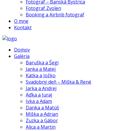
Fotograf – Banská Bystrica
Fotograf Zvolen
Booking a Airbnb fotograf
O mne
Kontakt
Domov
Galéria
Baruška a Šegi
Janka a Matej
Katka a Jožko
Svadobný deň – Miška & René
Jarka a Andrej
Aďka a Juraj
Ivka a Adam
Danka a Matúš
Miška a Adrian
Zuzka a Gábor
Alica a Martin