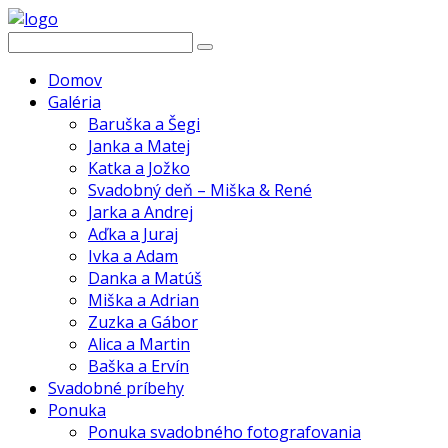
Domov
Galéria
Baruška a Šegi
Janka a Matej
Katka a Jožko
Svadobný deň – Miška & René
Jarka a Andrej
Aďka a Juraj
Ivka a Adam
Danka a Matúš
Miška a Adrian
Zuzka a Gábor
Alica a Martin
Baška a Ervín
Svadobné príbehy
Ponuka
Ponuka svadobného fotografovania