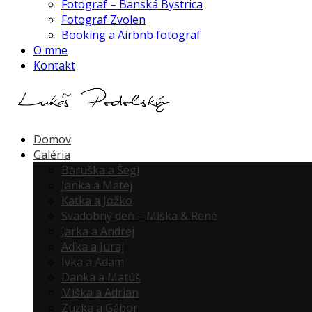
Fotograf – Banská Bystrica
Fotograf Zvolen
Booking a Airbnb fotograf
O mne
Kontakt
Domov
Galéria
Baruška a Šegi
Janka a Matej
Katka a Jožko
Svadobný deň – Miška & René
Jarka a Andrej
Aďka a Juraj
Ivka a Adam
Danka a Matúš
Miška a Adrian
Zuzka a Gábor