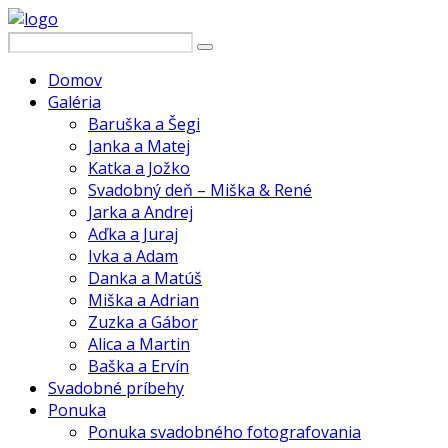
Domov
Galéria
Baruška a Šegi
Janka a Matej
Katka a Jožko
Svadobný deň – Miška & René
Jarka a Andrej
Aďka a Juraj
Ivka a Adam
Danka a Matúš
Miška a Adrian
Zuzka a Gábor
Alica a Martin
Baška a Ervín
Svadobné príbehy
Ponuka
Ponuka svadobného fotografovania