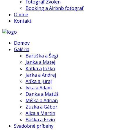
Fotograf Zvolen
Booking a Airbnb fotograf
O mne
Kontakt
Domov
Galéria
Baruška a Šegi
Janka a Matej
Katka a Jožko
Jarka a Andrej
Aďka a Juraj
Ivka a Adam
Danka a Matúš
Miška a Adrian
Zuzka a Gábor
Alica a Martin
Baška a Ervín
Svadobné príbehy