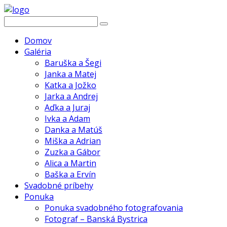
Domov
Galéria
Baruška a Šegi
Janka a Matej
Katka a Jožko
Jarka a Andrej
Aďka a Juraj
Ivka a Adam
Danka a Matúš
Miška a Adrian
Zuzka a Gábor
Alica a Martin
Baška a Ervín
Svadobné príbehy
Ponuka
Ponuka svadobného fotografovania
Fotograf – Banská Bystrica