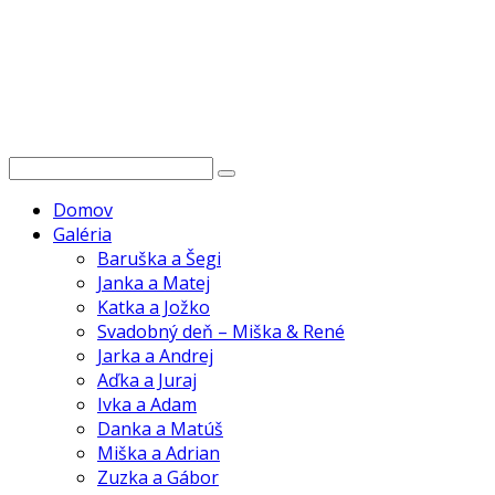
Domov
Galéria
Baruška a Šegi
Janka a Matej
Katka a Jožko
Svadobný deň – Miška & René
Jarka a Andrej
Aďka a Juraj
Ivka a Adam
Danka a Matúš
Miška a Adrian
Zuzka a Gábor