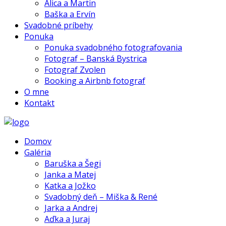
Alica a Martin
Baška a Ervín
Svadobné príbehy
Ponuka
Ponuka svadobného fotografovania
Fotograf – Banská Bystrica
Fotograf Zvolen
Booking a Airbnb fotograf
O mne
Kontakt
Domov
Galéria
Baruška a Šegi
Janka a Matej
Katka a Jožko
Svadobný deň – Miška & René
Jarka a Andrej
Aďka a Juraj