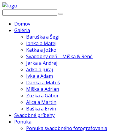
Domov
Galéria
Baruška a Šegi
Janka a Matej
Katka a Jožko
Svadobný deň – Miška & René
Jarka a Andrej
Aďka a Juraj
Ivka a Adam
Danka a Matúš
Miška a Adrian
Zuzka a Gábor
Alica a Martin
Baška a Ervín
Svadobné príbehy
Ponuka
Ponuka svadobného fotografovania