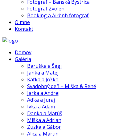
Fotograf – Banská Bystrica
Fotograf Zvolen
Booking a Airbnb fotograf
O mne
Kontakt
Domov
Galéria
Baruška a Šegi
Janka a Matej
Katka a Jožko
Svadobný deň – Miška & René
Jarka a Andrej
Aďka a Juraj
Ivka a Adam
Danka a Matúš
Miška a Adrian
Zuzka a Gábor
Alica a Martin