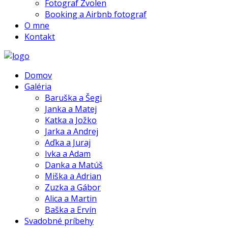
Fotograf Zvolen
Booking a Airbnb fotograf
O mne
Kontakt
Domov
Galéria
Baruška a Šegi
Janka a Matej
Katka a Jožko
Jarka a Andrej
Aďka a Juraj
Ivka a Adam
Danka a Matúš
Miška a Adrian
Zuzka a Gábor
Alica a Martin
Baška a Ervín
Svadobné príbehy