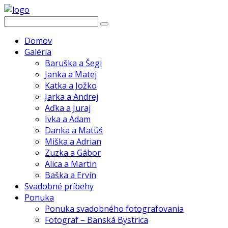
Domov
Galéria
Baruška a Šegi
Janka a Matej
Katka a Jožko
Jarka a Andrej
Aďka a Juraj
Ivka a Adam
Danka a Matúš
Miška a Adrian
Zuzka a Gábor
Alica a Martin
Baška a Ervín
Svadobné príbehy
Ponuka
Ponuka svadobného fotografovania
Fotograf – Banská Bystrica