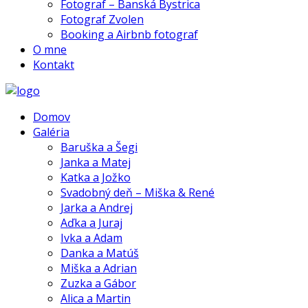
Fotograf – Banská Bystrica
Fotograf Zvolen
Booking a Airbnb fotograf
O mne
Kontakt
Domov
Galéria
Baruška a Šegi
Janka a Matej
Katka a Jožko
Svadobný deň – Miška & René
Jarka a Andrej
Aďka a Juraj
Ivka a Adam
Danka a Matúš
Miška a Adrian
Zuzka a Gábor
Alica a Martin