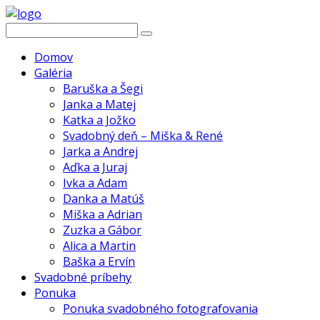
Domov
Galéria
Baruška a Šegi
Janka a Matej
Katka a Jožko
Svadobný deň – Miška & René
Jarka a Andrej
Aďka a Juraj
Ivka a Adam
Danka a Matúš
Miška a Adrian
Zuzka a Gábor
Alica a Martin
Baška a Ervín
Svadobné príbehy
Ponuka
Ponuka svadobného fotografovania