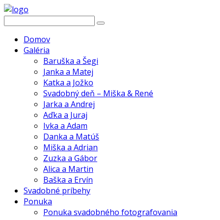
Domov
Galéria
Baruška a Šegi
Janka a Matej
Katka a Jožko
Svadobný deň – Miška & René
Jarka a Andrej
Aďka a Juraj
Ivka a Adam
Danka a Matúš
Miška a Adrian
Zuzka a Gábor
Alica a Martin
Baška a Ervín
Svadobné príbehy
Ponuka
Ponuka svadobného fotografovania