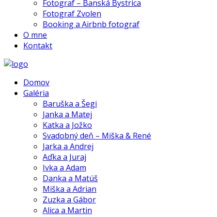
Fotograf – Banská Bystrica
Fotograf Zvolen
Booking a Airbnb fotograf
O mne
Kontakt
Domov
Galéria
Baruška a Šegi
Janka a Matej
Katka a Jožko
Svadobný deň – Miška & René
Jarka a Andrej
Aďka a Juraj
Ivka a Adam
Danka a Matúš
Miška a Adrian
Zuzka a Gábor
Alica a Martin