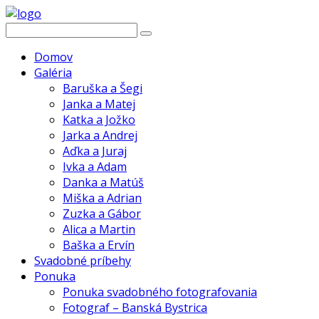
Domov
Galéria
Baruška a Šegi
Janka a Matej
Katka a Jožko
Jarka a Andrej
Aďka a Juraj
Ivka a Adam
Danka a Matúš
Miška a Adrian
Zuzka a Gábor
Alica a Martin
Baška a Ervín
Svadobné príbehy
Ponuka
Ponuka svadobného fotografovania
Fotograf – Banská Bystrica