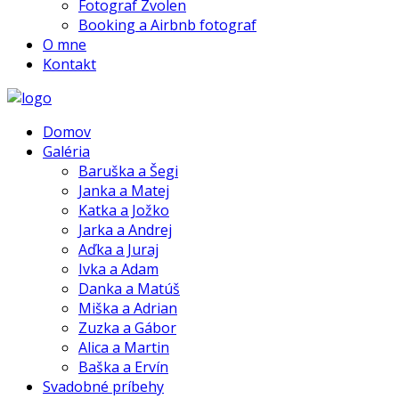
Fotograf Zvolen
Booking a Airbnb fotograf
O mne
Kontakt
Domov
Galéria
Baruška a Šegi
Janka a Matej
Katka a Jožko
Jarka a Andrej
Aďka a Juraj
Ivka a Adam
Danka a Matúš
Miška a Adrian
Zuzka a Gábor
Alica a Martin
Baška a Ervín
Svadobné príbehy