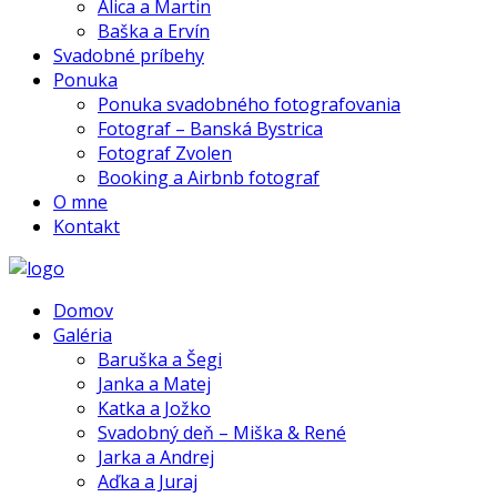
Alica a Martin
Baška a Ervín
Svadobné príbehy
Ponuka
Ponuka svadobného fotografovania
Fotograf – Banská Bystrica
Fotograf Zvolen
Booking a Airbnb fotograf
O mne
Kontakt
Domov
Galéria
Baruška a Šegi
Janka a Matej
Katka a Jožko
Svadobný deň – Miška & René
Jarka a Andrej
Aďka a Juraj