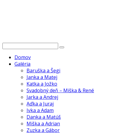
Domov
Galéria
Baruška a Šegi
Janka a Matej
Katka a Jožko
Svadobný deň – Miška & René
Jarka a Andrej
Aďka a Juraj
Ivka a Adam
Danka a Matúš
Miška a Adrian
Zuzka a Gábor