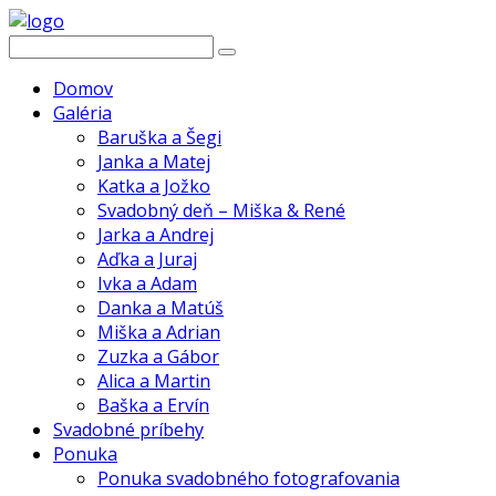
Domov
Galéria
Baruška a Šegi
Janka a Matej
Katka a Jožko
Svadobný deň – Miška & René
Jarka a Andrej
Aďka a Juraj
Ivka a Adam
Danka a Matúš
Miška a Adrian
Zuzka a Gábor
Alica a Martin
Baška a Ervín
Svadobné príbehy
Ponuka
Ponuka svadobného fotografovania