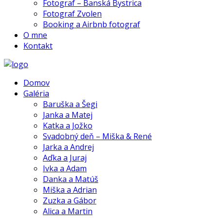
Fotograf – Banská Bystrica
Fotograf Zvolen
Booking a Airbnb fotograf
O mne
Kontakt
Domov
Galéria
Baruška a Šegi
Janka a Matej
Katka a Jožko
Svadobný deň – Miška & René
Jarka a Andrej
Aďka a Juraj
Ivka a Adam
Danka a Matúš
Miška a Adrian
Zuzka a Gábor
Alica a Martin