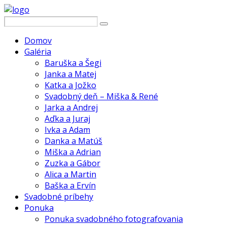
Domov
Galéria
Baruška a Šegi
Janka a Matej
Katka a Jožko
Svadobný deň – Miška & René
Jarka a Andrej
Aďka a Juraj
Ivka a Adam
Danka a Matúš
Miška a Adrian
Zuzka a Gábor
Alica a Martin
Baška a Ervín
Svadobné príbehy
Ponuka
Ponuka svadobného fotografovania