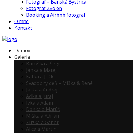
Fotograf – Banská Bystrica
Fotograf Zvolen
Booking a Airbnb fotograf
O mne
Kontakt
Domov
Galéria
Baruška a Šegi
Janka a Matej
Katka a Jožko
Svadobný deň – Miška & René
Jarka a Andrej
Aďka a Juraj
Ivka a Adam
Danka a Matúš
Miška a Adrian
Zuzka a Gábor
Alica a Martin