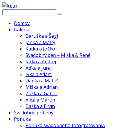
Domov
Galéria
Baruška a Šegi
Janka a Matej
Katka a Jožko
Svadobný deň – Miška & René
Jarka a Andrej
Aďka a Juraj
Ivka a Adam
Danka a Matúš
Miška a Adrian
Zuzka a Gábor
Alica a Martin
Baška a Ervín
Svadobné príbehy
Ponuka
Ponuka svadobného fotografovania