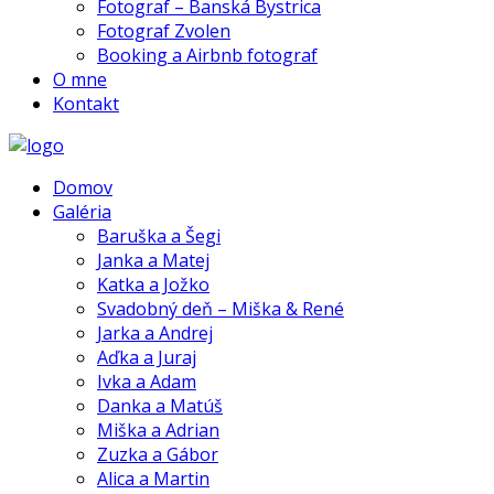
Fotograf – Banská Bystrica
Fotograf Zvolen
Booking a Airbnb fotograf
O mne
Kontakt
Domov
Galéria
Baruška a Šegi
Janka a Matej
Katka a Jožko
Svadobný deň – Miška & René
Jarka a Andrej
Aďka a Juraj
Ivka a Adam
Danka a Matúš
Miška a Adrian
Zuzka a Gábor
Alica a Martin