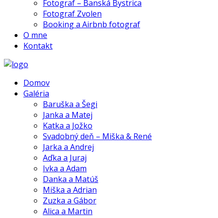
Fotograf – Banská Bystrica
Fotograf Zvolen
Booking a Airbnb fotograf
O mne
Kontakt
Domov
Galéria
Baruška a Šegi
Janka a Matej
Katka a Jožko
Svadobný deň – Miška & René
Jarka a Andrej
Aďka a Juraj
Ivka a Adam
Danka a Matúš
Miška a Adrian
Zuzka a Gábor
Alica a Martin