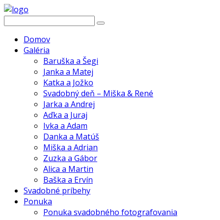
Domov
Galéria
Baruška a Šegi
Janka a Matej
Katka a Jožko
Svadobný deň – Miška & René
Jarka a Andrej
Aďka a Juraj
Ivka a Adam
Danka a Matúš
Miška a Adrian
Zuzka a Gábor
Alica a Martin
Baška a Ervín
Svadobné príbehy
Ponuka
Ponuka svadobného fotografovania