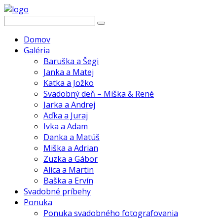
Domov
Galéria
Baruška a Šegi
Janka a Matej
Katka a Jožko
Svadobný deň – Miška & René
Jarka a Andrej
Aďka a Juraj
Ivka a Adam
Danka a Matúš
Miška a Adrian
Zuzka a Gábor
Alica a Martin
Baška a Ervín
Svadobné príbehy
Ponuka
Ponuka svadobného fotografovania