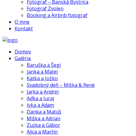
Fotograf – Banská Bystrica
Fotograf Zvolen
Booking a Airbnb fotograf
O mne
Kontakt
Domov
Galéria
Baruška a Šegi
Janka a Matej
Katka a Jožko
Svadobný deň – Miška & René
Jarka a Andrej
Aďka a Juraj
Ivka a Adam
Danka a Matúš
Miška a Adrian
Zuzka a Gábor
Alica a Martin