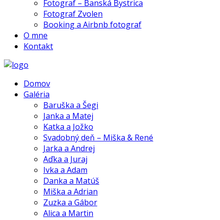
Fotograf – Banská Bystrica
Fotograf Zvolen
Booking a Airbnb fotograf
O mne
Kontakt
Domov
Galéria
Baruška a Šegi
Janka a Matej
Katka a Jožko
Svadobný deň – Miška & René
Jarka a Andrej
Aďka a Juraj
Ivka a Adam
Danka a Matúš
Miška a Adrian
Zuzka a Gábor
Alica a Martin