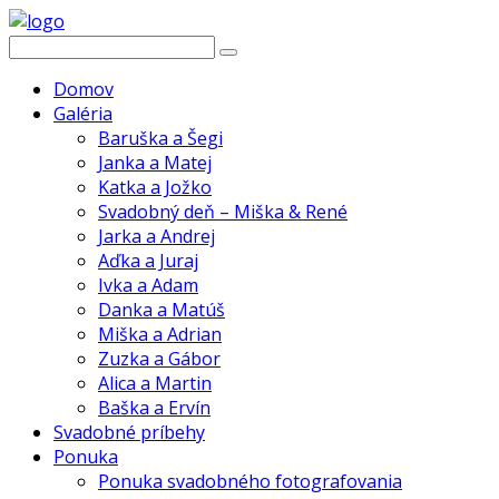
Domov
Galéria
Baruška a Šegi
Janka a Matej
Katka a Jožko
Svadobný deň – Miška & René
Jarka a Andrej
Aďka a Juraj
Ivka a Adam
Danka a Matúš
Miška a Adrian
Zuzka a Gábor
Alica a Martin
Baška a Ervín
Svadobné príbehy
Ponuka
Ponuka svadobného fotografovania