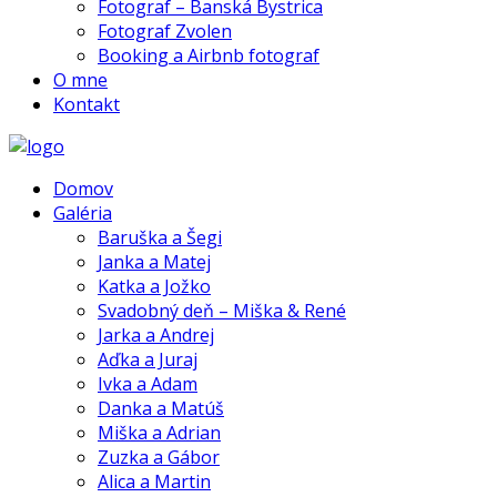
Fotograf – Banská Bystrica
Fotograf Zvolen
Booking a Airbnb fotograf
O mne
Kontakt
Domov
Galéria
Baruška a Šegi
Janka a Matej
Katka a Jožko
Svadobný deň – Miška & René
Jarka a Andrej
Aďka a Juraj
Ivka a Adam
Danka a Matúš
Miška a Adrian
Zuzka a Gábor
Alica a Martin