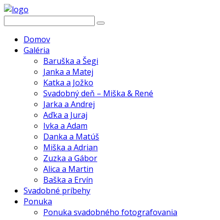
Domov
Galéria
Baruška a Šegi
Janka a Matej
Katka a Jožko
Svadobný deň – Miška & René
Jarka a Andrej
Aďka a Juraj
Ivka a Adam
Danka a Matúš
Miška a Adrian
Zuzka a Gábor
Alica a Martin
Baška a Ervín
Svadobné príbehy
Ponuka
Ponuka svadobného fotografovania