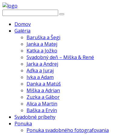
Domov
Galéria
Baruška a Šegi
Janka a Matej
Katka a Jožko
Svadobný deň – Miška & René
Jarka a Andrej
Aďka a Juraj
Ivka a Adam
Danka a Matúš
Miška a Adrian
Zuzka a Gábor
Alica a Martin
Baška a Ervín
Svadobné príbehy
Ponuka
Ponuka svadobného fotografovania