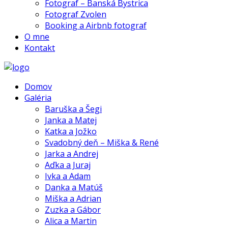
Fotograf – Banská Bystrica
Fotograf Zvolen
Booking a Airbnb fotograf
O mne
Kontakt
Domov
Galéria
Baruška a Šegi
Janka a Matej
Katka a Jožko
Svadobný deň – Miška & René
Jarka a Andrej
Aďka a Juraj
Ivka a Adam
Danka a Matúš
Miška a Adrian
Zuzka a Gábor
Alica a Martin