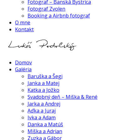
Fotograf – Banská Bystrica
Fotograf Zvolen
Booking a Airbnb fotograf
O mne
Kontakt
Domov
Galéria
Baruška a Šegi
Janka a Matej
Katka a Jožko
Svadobný deň – Miška & René
Jarka a Andrej
Aďka a Juraj
Ivka a Adam
Danka a Matúš
Miška a Adrian
Zuzka a Gábor