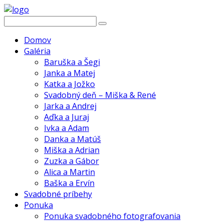
Domov
Galéria
Baruška a Šegi
Janka a Matej
Katka a Jožko
Svadobný deň – Miška & René
Jarka a Andrej
Aďka a Juraj
Ivka a Adam
Danka a Matúš
Miška a Adrian
Zuzka a Gábor
Alica a Martin
Baška a Ervín
Svadobné príbehy
Ponuka
Ponuka svadobného fotografovania