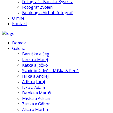
Fotograf – Banská Bystrica
Fotograf Zvolen
Booking a Airbnb fotograf
O mne
Kontakt
Domov
Galéria
Baruška a Šegi
Janka a Matej
Katka a Jožko
Svadobný deň – Miška & René
Jarka a Andrej
Aďka a Juraj
Ivka a Adam
Danka a Matúš
Miška a Adrian
Zuzka a Gábor
Alica a Martin