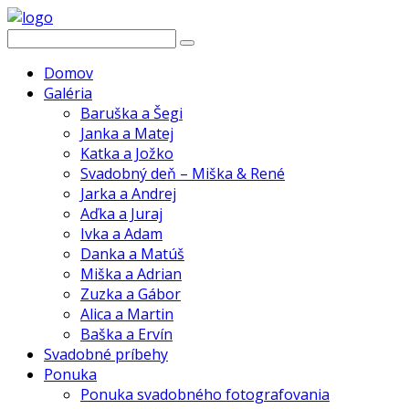
Domov
Galéria
Baruška a Šegi
Janka a Matej
Katka a Jožko
Svadobný deň – Miška & René
Jarka a Andrej
Aďka a Juraj
Ivka a Adam
Danka a Matúš
Miška a Adrian
Zuzka a Gábor
Alica a Martin
Baška a Ervín
Svadobné príbehy
Ponuka
Ponuka svadobného fotografovania