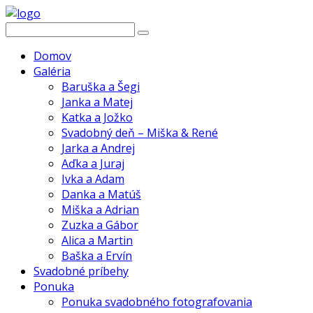
Domov
Galéria
Baruška a Šegi
Janka a Matej
Katka a Jožko
Svadobný deň – Miška & René
Jarka a Andrej
Aďka a Juraj
Ivka a Adam
Danka a Matúš
Miška a Adrian
Zuzka a Gábor
Alica a Martin
Baška a Ervín
Svadobné príbehy
Ponuka
Ponuka svadobného fotografovania