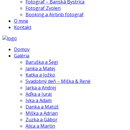
Fotograf – Banská Bystrica
Fotograf Zvolen
Booking a Airbnb fotograf
O mne
Kontakt
Domov
Galéria
Baruška a Šegi
Janka a Matej
Katka a Jožko
Svadobný deň – Miška & René
Jarka a Andrej
Aďka a Juraj
Ivka a Adam
Danka a Matúš
Miška a Adrian
Zuzka a Gábor
Alica a Martin