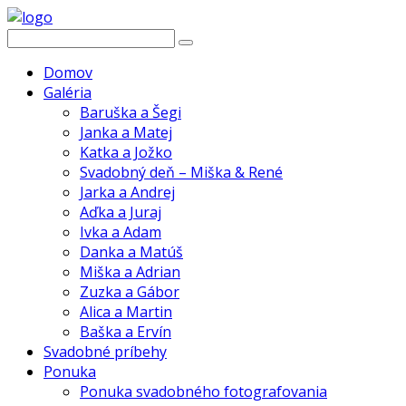
Domov
Galéria
Baruška a Šegi
Janka a Matej
Katka a Jožko
Svadobný deň – Miška & René
Jarka a Andrej
Aďka a Juraj
Ivka a Adam
Danka a Matúš
Miška a Adrian
Zuzka a Gábor
Alica a Martin
Baška a Ervín
Svadobné príbehy
Ponuka
Ponuka svadobného fotografovania