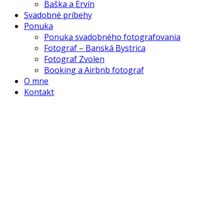
Baška a Ervín
Svadobné príbehy
Ponuka
Ponuka svadobného fotografovania
Fotograf – Banská Bystrica
Fotograf Zvolen
Booking a Airbnb fotograf
O mne
Kontakt
Stanka a Pali
Nezabudnuteľný svadobný deň v plnej nádhere,