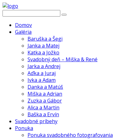
Domov
Galéria
Baruška a Šegi
Janka a Matej
Katka a Jožko
Svadobný deň – Miška & René
Jarka a Andrej
Aďka a Juraj
Ivka a Adam
Danka a Matúš
Miška a Adrian
Zuzka a Gábor
Alica a Martin
Baška a Ervín
Svadobné príbehy
Ponuka
Ponuka svadobného fotografovania