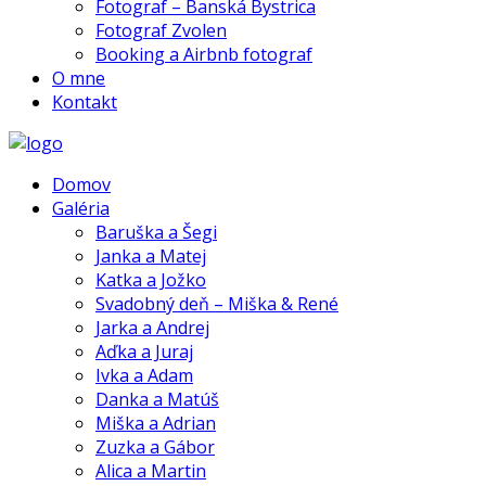
Fotograf – Banská Bystrica
Fotograf Zvolen
Booking a Airbnb fotograf
O mne
Kontakt
Domov
Galéria
Baruška a Šegi
Janka a Matej
Katka a Jožko
Svadobný deň – Miška & René
Jarka a Andrej
Aďka a Juraj
Ivka a Adam
Danka a Matúš
Miška a Adrian
Zuzka a Gábor
Alica a Martin